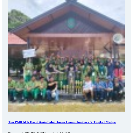
Tim PMR MTs Darul Amin Sabet Juara Umum Jumbara V Tingkat Madya