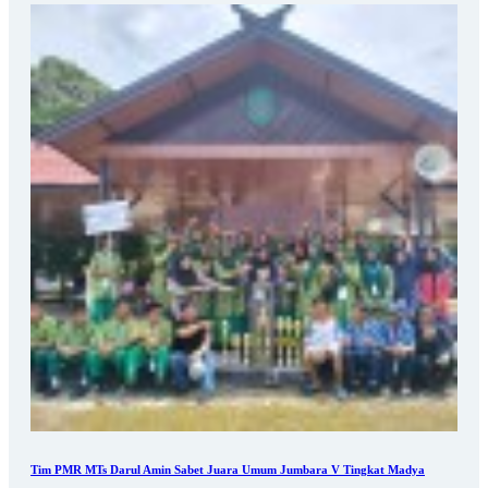
Tim PMR MTs Darul Amin Sabet Juara Umum Jumbara V Tingkat Madya