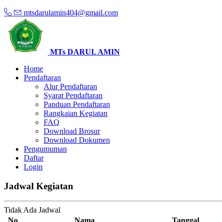
mtsdarulamin404@gmail.com
MTs DARUL AMIN
Home
Pendaftaran
Alur Pendaftaran
Syarat Pendaftaran
Panduan Pendaftaran
Rangkaian Kegiatan
FAQ
Download Brosur
Download Dokumen
Pengumuman
Daftar
Login
Jadwal Kegiatan
Tidak Ada Jadwal
No
Nama
Tanggal