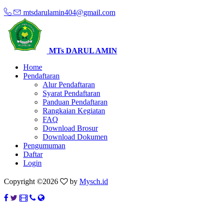
mtsdarulamin404@gmail.com
MTs DARUL AMIN
Home
Pendaftaran
Alur Pendaftaran
Syarat Pendaftaran
Panduan Pendaftaran
Rangkaian Kegiatan
FAQ
Download Brosur
Download Dokumen
Pengumuman
Daftar
Login
Copyright ©
2026
by
Mysch.id